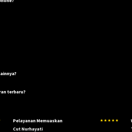
phone?
ainnya?
an terbaru?
Pelayanan Memuaskan
★
★★★★★
Cut Nurhayati