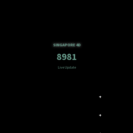
SINGAPORE 4D
8981
Live Update