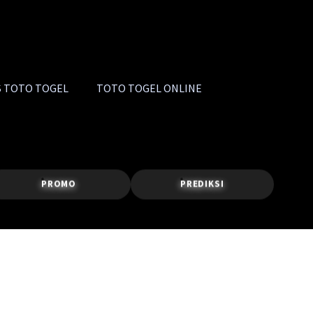
S TOTO TOGEL
TOTO TOGEL ONLINE
PROMO
PREDIKSI