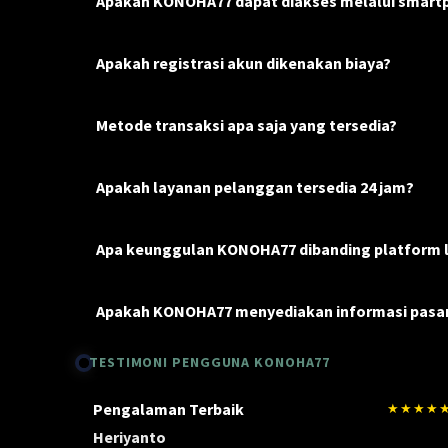
Apakah KONOHA77 dapat diakses melalui smart
Apakah registrasi akun dikenakan biaya?
Metode transaksi apa saja yang tersedia?
Apakah layanan pelanggan tersedia 24 jam?
Apa keunggulan KONOHA77 dibanding platform l
Apakah KONOHA77 menyediakan informasi pasar
TESTIMONI PENGGUNA KONOHA77
Pengalaman Terbaik
★★★★
Heriyanto