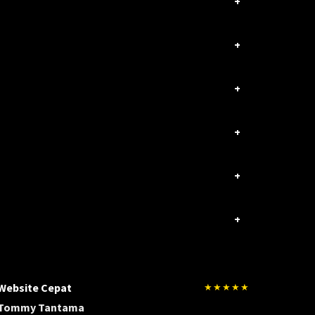
Website Cepat
★★★★★
Tommy Tantama