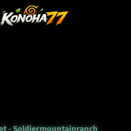
t - Soldiermountainranch