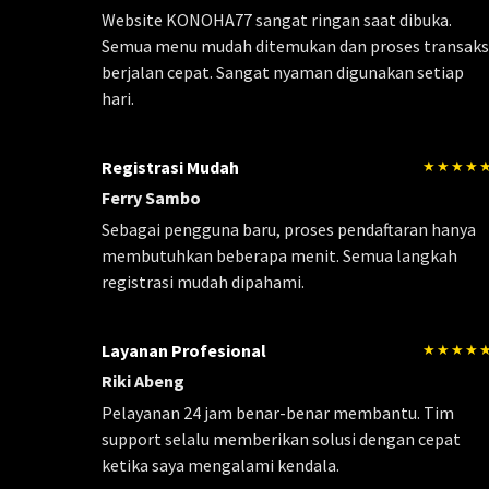
Website KONOHA77 sangat ringan saat dibuka.
Semua menu mudah ditemukan dan proses transaks
berjalan cepat. Sangat nyaman digunakan setiap
hari.
Registrasi Mudah
★★★★
Ferry Sambo
Sebagai pengguna baru, proses pendaftaran hanya
membutuhkan beberapa menit. Semua langkah
registrasi mudah dipahami.
Layanan Profesional
★★★★
Riki Abeng
Pelayanan 24 jam benar-benar membantu. Tim
support selalu memberikan solusi dengan cepat
ketika saya mengalami kendala.