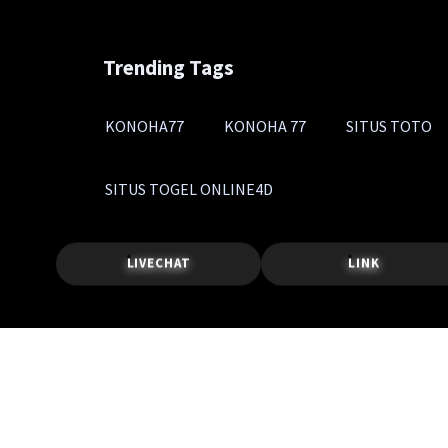
Trending Tags
KONOHA77
KONOHA 77
SITUS TOTO
SITUS TOGEL ONLINE4D
LIVECHAT
LINK