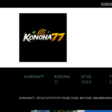
KONOHA
KONOHA77
KONOHA
SITUS
T
77
TOTO
T
KONOHA77
SITUS TOTO
TOTO TOGEL
TOGEL 4D
TOGEL ONLINE
KONOH