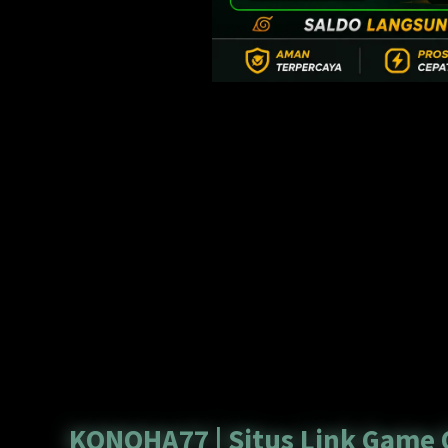
KONOHA77 | Situs Link Game 